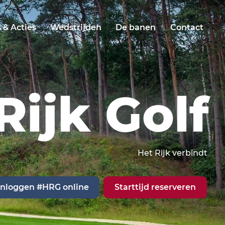
 & Acties
Wedstrijden
De banen
Contact
Rijk Golf
Het Rijk verbindt
Inloggen #HRG online
Starttijd reserveren