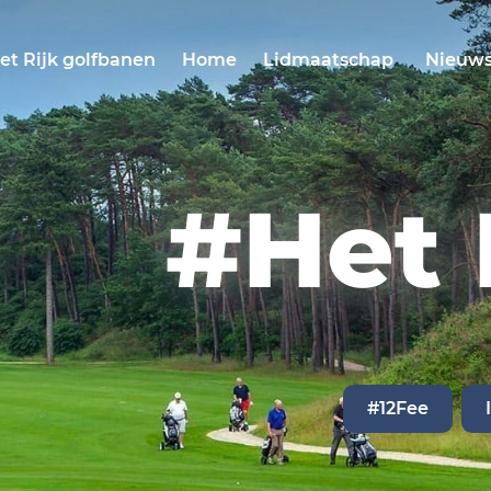
et Rijk golfbanen
Home
Lidmaatschap
Nieuws
#Het 
#12Fee