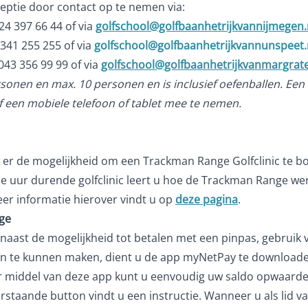
ceptie door contact op te nemen via:
24 397 66 44 of via
golfschool@golfbaanhetrijkvannijmegen.
341 255 255 of via
golfschool@golfbaanhetrijkvannunspeet.
043 356 99 99 of via
golfschool@golfbaanhetrijkvanmargrate
ersonen en max. 10 personen en is inclusief oefenballen. Een 
f een mobiele telefoon of tablet mee te nemen.
 er de mogelijkheid om een Trackman Range Golfclinic te bo
rie uur durende golfclinic leert u hoe de Trackman Range wer
eer informatie hierover vindt u op
deze pagina
.
ge
naast de mogelijkheid tot betalen met een pinpas, gebruik 
an te kunnen maken, dient u de app myNetPay te downloade
oor middel van deze app kunt u eenvoudig uw saldo opwaar
erstaande button vindt u een instructie. Wanneer u als lid 