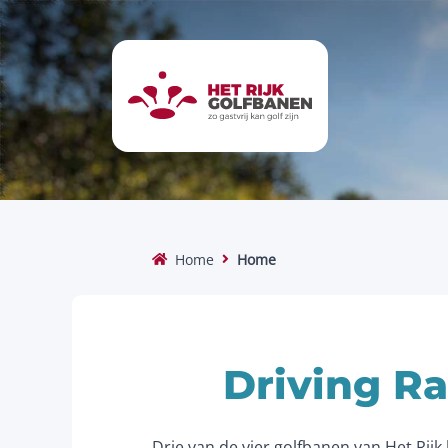
Home
Home
Driving R
Drie van de vier golfbanen van Het Rij