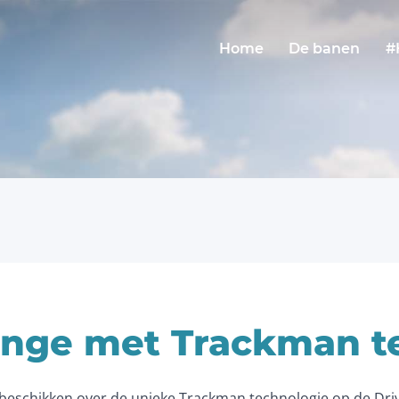
Home
De banen
#
ange met Trackman t
k beschikken over de unieke Trackman technologie op de Driv