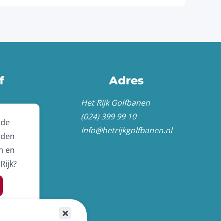
f
Adres
Het Rijk Golfbanen
(024) 399 99 10
 de
Info@hetrijkgolfbanen.nl
rden
n en
Rijk?