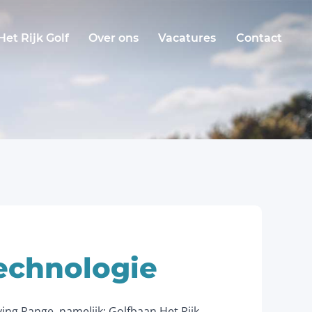
Het Rijk Golf
Over ons
Vacatures
Contact
echnologie
ing Range, namelijk: Golfbaan Het Rijk