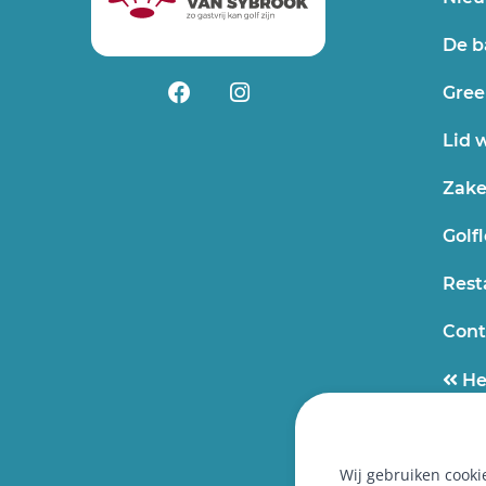
De b
Gree
Lid 
Zake
Golfl
Rest
Cont
He
Wij gebruiken cooki