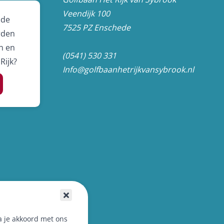
Veendijk 100
 de
7525 PZ Enschede
rden
n en
(0541) 530 331
Rijk?
Info@golfbaanhetrijkvansybrook.nl
a je akkoord met ons