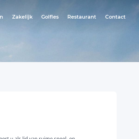
en
Zakelijk
Golfles
Restaurant
Contact
rt u als lid van ruime speel- en