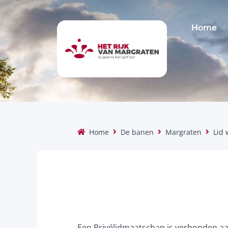
Home
Home
De banen
Margraten
Lid
Een Privélidmaatschap is verbonden aan