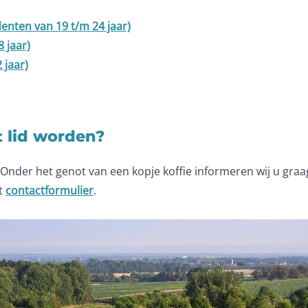
enten van 19 t/m 24 jaar)
 jaar)
 jaar)
t lid worden?
 Onder het genot van een kopje koffie informeren wij u gr
et
contactformulier
.