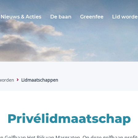
Nieuws & Acties
De baan
Greenfee
Lid word
 worden
Lidmaatschappen
Privélidmaatschap
 Golfbaan Het Rijk van Margraten. Op deze golfbaan profitee