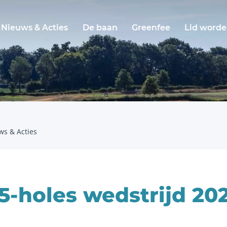
Nieuws & Acties
De baan
Greenfee
Lid word
ws & Acties
5-holes wedstrijd 20