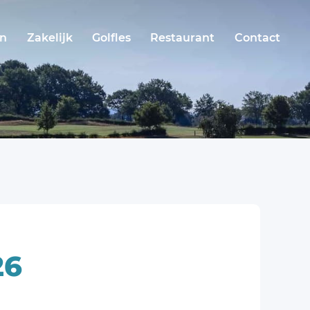
en
Zakelijk
Golfles
Restaurant
Contact
26