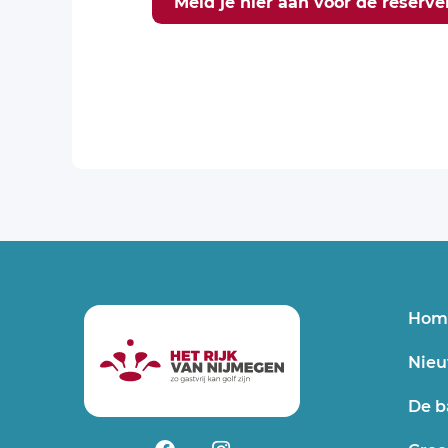
Meld je hier aan voor de reserverl
Hom
Nieu
De b