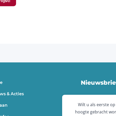
ijst!
Nieuwsbrie
e
ws & Acties
Wilt u als eerste op
aan
hoogte gebracht wo