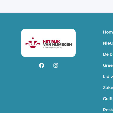
Hom
Nieu
De b
Gree
Lid 
Zake
Golfl
Rest