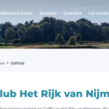
Nieuws & Acties
De baan
Greenfee
Lid word
aan
Golfclub
lub Het Rijk van Nij
lfvereniging spelend op Golfbaan Het Rijk van Nijmegen. Wa