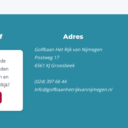
f
Adres
Golfbaan Het Rijk van Nijmegen
Postweg 17
 de
6561 KJ Groesbeek
rden
n en
(024) 397 66 44
Rijk?
Info@golfbaanhetrijkvannijmegen.nl