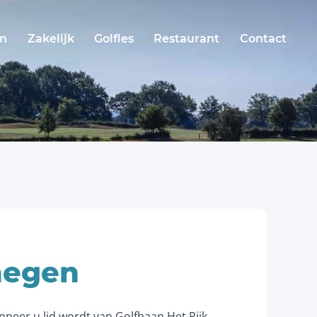
en
Zakelijk
Golfles
Restaurant
Contact
megen
nneer u lid wordt van Golfbaan Het Rijk