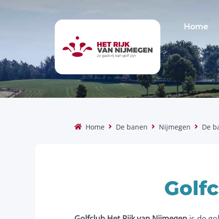
Home
Home
De banen
Nijmegen
De b
Golfc
Golfclub Het Rijk van Nijmegen
is de go